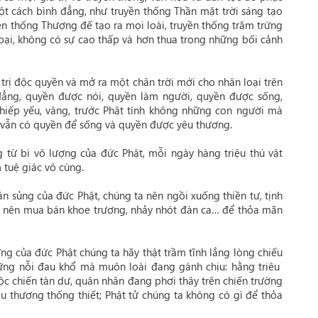
ột cách bình đẳng, như truyền thống Thần mặt trời sáng tạo
yền thống Thượng đế tạo ra mọi loài, truyền thống trăm trứng
loại, không có sự cao thấp và hơn thua trong những bối cảnh
trị độc quyền và mở ra một chân trời mới cho nhân loại trên
đẳng, quyền được nói, quyền làm người, quyền được sống,
hiếp yếu, vâng, trước Phật tính không những con người mà
i vẫn có quyền để sống và quyền được yêu thương.
từ bi vô lượng của đức Phật, mỗi ngày hàng triệu thú vật
 tuệ giác vô cùng.
n sủng của đức Phật, chúng ta nên ngồi xuống thiền tư, tịnh
g nên mua bán khoe trương, nhảy nhót đàn ca… để thỏa mãn
g của đức Phật chúng ta hãy thật trầm tĩnh lắng lòng chiếu
ững nỗi đau khổ mà muôn loài đang gánh chịu: hằng triêu
ộc chiến tàn dư, quân nhân đang phơi thây trên chiến trường
u thương thống thiết; Phật tử chúng ta không có gì để thỏa