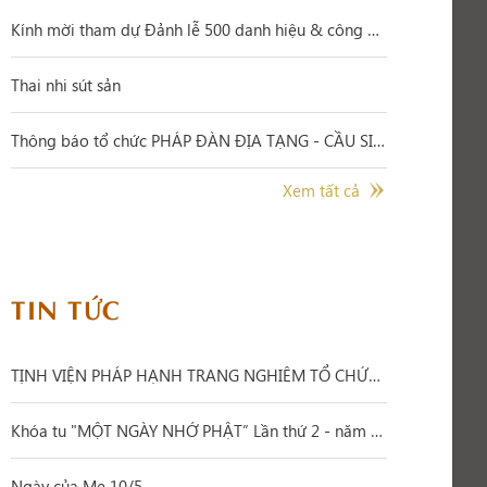
Kính mời tham dự Đảnh lễ 500 danh hiệu & công hạnh Đức BỒ TÁT QUÁN THẾ ÂM 19/6
Thai nhi sút sản
Thông báo tổ chức PHÁP ĐÀN ĐỊA TẠNG - CẦU SIÊU THAI NHI SÚT SẢN - TRUY NIỆM ĐA SANH PHỤ MẪU - TIỀN HẬU CÔNG ĐỨC - CHẨN TẾ CÔ HỒN NGUYỆN CẦU ÂM SIÊU DƯƠNG THỚI
Xem tất cả
TIN TỨC
TỊNH VIỆN PHÁP HẠNH TRANG NGHIÊM TỔ CHỨC ĐẠI LỄ PHẬT ĐẢN PL.2570 – DL.2026
Khóa tu "MỘT NGÀY NHỚ PHẬT” Lần thứ 2 - năm 2026
Ngày của Mẹ 10/5