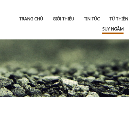
TRANG CHỦ
GIỚI THIỆU
TIN TỨC
TỪ THIỆN
SUY NGẪM