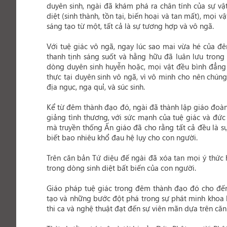
duyên sinh, ngài đã khám phá ra chân tính của sự vật,
diệt (sinh thành, tồn tại, biến hoại và tan mất), mọi 
sáng tạo từ một, tất cả là sự tương hợp và vô ngã.
Với tuệ giác vô ngã, ngay lúc sao mai vừa hé của 
thanh tịnh sáng suốt và hằng hữu đã luân lưu trong
dòng duyên sinh huyễn hoặc, mọi vật đều bình đẳng 
thực tại duyên sinh vô ngã, vì vô minh cho nên chúng 
địa ngục, ngạ quỉ, và súc sinh.
Kể từ đêm thành đạo đó, ngài đã thành lập giáo đoà
giảng tình thương, với sức mạnh của tuệ giác và đức 
mà truyền thống Ấn giáo đã cho rằng tất cả đều là s
biết bao nhiêu khổ đau hệ lụy cho con người.
Trên căn bản Tứ diệu đế ngài đã xóa tan mọi ý thức h
trong dòng sinh diệt bất biến của con người.
Giáo pháp tuệ giác trong đêm thành đạo đó cho đến 
tạo và những bước đột phá trong sự phát minh khoa 
thi ca và nghệ thuật đạt đến sự viên mãn dựa trên căn