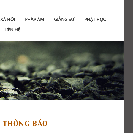
 XÃ HỘI
PHÁP ÂM
GIẢNG SƯ
PHẬT HỌC
LIÊN HỆ
THÔNG BÁO