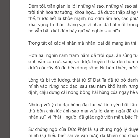
Đêm tối, trần gian le lói những vì sao, những vì sao 
trời tinh hoa tư tưởng, khoa học… đã được thắp sáng
thế, trước hết là khỏe mạnh, no cơm ấm áo, các phươn
khát vọng tri thức…hàng vạn vĩ nhân đã hút mất tron
họ vẫn bất diệt đến bây giờ và nghìn sau nữa.
Trong tất cả các vĩ nhân mà nhân loại đã mang ân thì 
Hơn hai nghìn năm trăm năm đã trôi qua, ân sủng tu
sinh vẫn còn rực sáng và được truyền thừa đến hôm 
dưới cội cây Bồ đề bên dòng sông Ni Liên Thiền, nước
Lòng từ bi vô lượng, thái tử Sĩ Đạt Ta đã từ bỏ da
mình vào rừng học đạo, sau sáu năm khổ hạnh rừng
định, chịu đựng cái nóng bỏng hãi hùng của ngày hè
Nhưng với ý chí đại hùng đại lực và tình yêu bất tận
thứ bốn chín lúc ánh sao mai vừa ló dạng ngài đã ch
nhân sư”, vị Phật - người đã giác ngộ viên mãn, bậc T
Sự chứng ngộ của Đức Phật là sự chứng ngộ lý duyên
minh (sự hiểu biết sai về vạn hữu) đã khiến cho chú