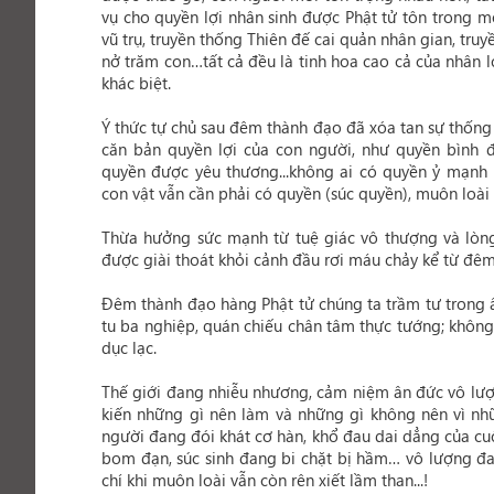
vụ cho quyền lợi nhân sinh được Phật tử tôn trong m
vũ trụ, truyền thống Thiên đế cai quản nhân gian, tru
nở trăm con…tất cả đều là tinh hoa cao cả của nhân 
khác biệt.
Ý thức tự chủ sau đêm thành đạo đã xóa tan sự thống 
căn bản quyền lợi của con người, như quyền bình 
quyền được yêu thương...không ai có quyền ỷ mạnh 
con vật vẫn cần phải có quyền (súc quyền), muôn loà
Thừa hưởng sức mạnh từ tuệ giác vô thượng và lòng 
được giài thoát khỏi cảnh đầu rơi máu chảy kể từ đêm
Đêm thành đạo hàng Phật tử chúng ta trầm tư trong â
tu ba nghiệp, quán chiếu chân tâm thực tướng; khôn
dục lạc.
Thế giới đang nhiễu nhương, cảm niệm ân đức vô lượn
kiến những gì nên làm và những gì không nên vì nh
người đang đói khát cơ hàn, khổ đau dai dẳng của cu
bom đạn, súc sinh đang bi chặt bị hầm… vô lượng đa
chí khi muôn loài vẫn còn rên xiết lầm than...!