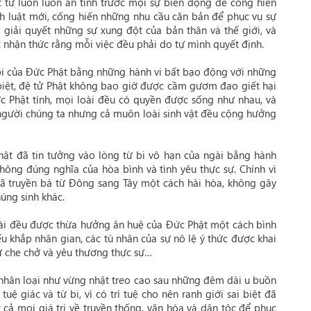
t tử luôn luôn an tĩnh trước mọi sự biến động để cống hiến
ịnh luật mới, cống hiến những nhu cầu căn bản để phục vụ sự
 giải quyết những sự xung đột của bản thân và thế giới, và
 nhận thức rằng mỗi việc đều phải do tự mình quyết định.
 bi của Đức Phật bằng những hành vi bất bạo động với những
ặc biệt, đệ tử Phật không bao giờ được cầm gươm đao giết hại
ớc Phật tính, mọi loài đều có quyền được sống như nhau, và
 người chúng ta nhưng cả muôn loài sinh vật đều cộng hưởng
hật đã tin tưởng vào lòng từ bi vô hạn của ngài bằng hành
hông đúng nghĩa của hòa bình và tình yêu thực sự. Chính vì
đã truyền bá từ Đông sang Tây một cách hài hòa, không gây
úng sinh khác.
ài đều được thừa hưởng ân huệ của Đức Phật một cách bình
ếu khắp nhân gian, các tù nhân của sự nô lệ ý thức được khai
ự che chở và yêu thương thực sự…
a nhân loại như vừng nhật treo cao sau những đêm dài u buồn
ệ giác và từ bi, vì có trí tuệ cho nên ranh giới sai biệt đã
 cả mọi giá trị về truyền thống, văn hóa và dân tộc để phục