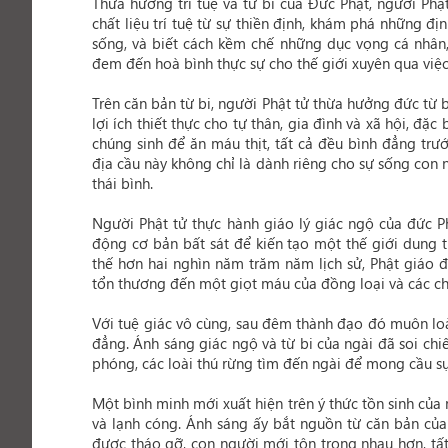
Thừa hưởng trí tuệ và từ bi của Đức Phật, người Phậ
chất liệu trí tuệ từ sự thiền định, khám phá những đ
sống, và biết cách kềm chế những dục vọng cá nhân,
đem đến hoà bình thực sự cho thế giới xuyên qua việc
Trên căn bản từ bi, người Phật tử thừa hưởng đức từ
lợi ích thiết thực cho tự thân, gia đình và xã hội, đ
chúng sinh để ăn máu thịt, tất cả đều bình đẳng trư
địa cầu này không chỉ là dành riêng cho sự sống con
thái bình.
Người Phật tử thực hành giáo lý giác ngộ của đức P
động cơ bản bất sát để kiến tạo một thế giới dung t
thế hơn hai nghìn năm trăm năm lịch sử, Phật giáo 
tổn thương đến một giọt máu của đồng loại và các ch
Với tuệ giác vô cùng, sau đêm thành đạo đó muôn lo
đẳng. Ánh sáng giác ngộ và từ bi của ngài đã soi chi
phóng, các loài thú rừng tìm đến ngài để mong cầu s
Một bình minh mới xuất hiện trên ý thức tồn sinh củ
và lạnh cóng. Ánh sáng ấy bắt nguồn từ căn bản của tu
được tháo gỡ, con người mới tôn trọng nhau hơn, tất