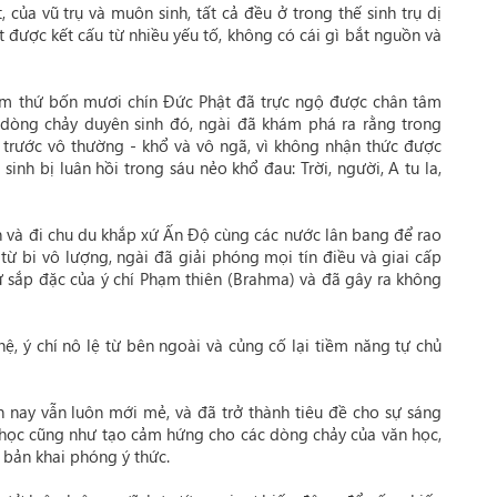
 của vũ trụ và muôn sinh, tất cả đều ở trong thế sinh trụ dị
vật được kết cấu từ nhiều yếu tố, không có cái gì bắt nguồn và
đêm thứ bốn mươi chín Đức Phật đã trực ngộ được chân tâm
 dòng chảy duyên sinh đó, ngài đã khám phá ra rằng trong
trước vô thường - khổ và vô ngã, vì không nhận thức được
sinh bị luân hồi trong sáu nẻo khổ đau: Trời, người, A tu la,
n và đi chu du khắp xứ Ấn Độ cùng các nước lân bang để rao
từ bi vô lượng, ngài đã giải phóng mọi tín điều và giai cấp
ự sắp đặc của ý chí Phạm thiên (Brahma) và đã gây ra không
ệ, ý chí nô lệ từ bên ngoài và củng cố lại tiềm năng tự chủ
nay vẫn luôn mới mẻ, và đã trở thành tiêu đề cho sự sáng
học cũng như tạo cảm hứng cho các dòng chảy của văn học,
 bản khai phóng ý thức.