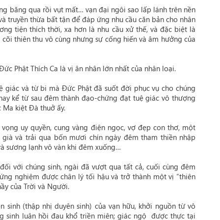
sáng băng qua rồi vụt mất… vạn đại ngôi sao lấp lánh trên nền
 và truyền thừa bất tận để đáp ứng nhu cầu căn bản cho nhân
g tiện thích thời, xa hơn là nhu cầu xử thế, và đặc biệt là
g cõi thiên thu vô cùng nhưng sự cống hiến và âm hưởng của
Đức Phật Thích Ca là vị ân nhân lớn nhất của nhân loại.
ệ giác và từ bi mà Đức Phật đã suốt đời phục vụ cho chúng
nay kể từ sau đêm thành đạo-chứng đạt tuệ giác vô thượng
 Ma kiệt Đà thuở ấy.
nh vọng uy quyền, cung vàng điện ngọc, vợ đẹp con thơ, một
 già và trải qua bốn mươi chín ngày đêm tham thiền nhập
 và sương lạnh vô vàn khi đêm xuống…
 đối với chúng sinh, ngài đã vượt qua tất cả, cuối cùng đêm
ứng nghiệm được chân lý tối hậu và trở thành một vị “thiên
hầy của Trời và Người.
 sinh (thập nhị duyên sinh) của vạn hữu, khởi nguồn từ vô
ng sinh luân hồi đau khổ triền miên; giác ngộ được thực tại