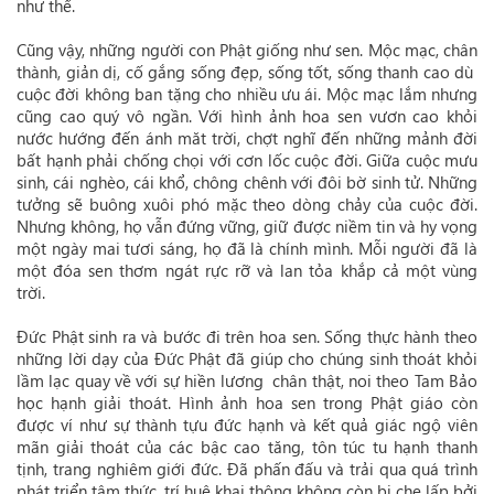
như thế.
Cũng vậy, những người con Phật giống như sen. Mộc mạc, chân
thành, giản dị, cố gắng sống đẹp, sống tốt, sống thanh cao dù
cuộc đời không ban tặng cho nhiều ưu ái. Mộc mạc lắm nhưng
cũng cao quý vô ngần. Với hình ảnh hoa sen vươn cao khỏi
nước hướng đến ánh măt trời, chợt nghĩ đến những mảnh đời
bất hạnh phải chống chọi với cơn lốc cuộc đời. Giữa cuộc mưu
sinh, cái nghèo, cái khổ, chông chênh với đôi bờ sinh tử. Những
tưởng sẽ buông xuôi phó mặc theo dòng chảy của cuộc đời.
Nhưng không, họ vẫn đứng vững, giữ được niềm tin và hy vọng
một ngày mai tươi sáng, họ đã là chính mình. Mỗi người đã là
một đóa sen thơm ngát rực rỡ và lan tỏa khắp cả một vùng
trời.
Đức Phật sinh ra và bước đi trên hoa sen. Sống thực hành theo
những lời dạy của Đức Phật đã giúp cho chúng sinh thoát khỏi
lầm lạc quay về với sự hiền lương chân thật, noi theo Tam Bảo
học hạnh giải thoát. Hình ảnh hoa sen trong Phật giáo còn
được ví như sự thành tựu đức hạnh và kết quả giác ngộ viên
mãn giải thoát của các bậc cao tăng, tôn túc tu hạnh thanh
tịnh, trang nghiêm giới đức. Đã phấn đấu và trải qua quá trình
phát triển tâm thức, trí huệ khai thông không còn bị che lấp bởi