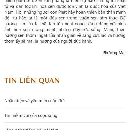
nhìn ngắm sen. Sen xứng đáng là niềm tự hào của người Phật
tử và dân tộc khi hoa sen được tôn vinh là quốc hoa của Việt
Nam. Hỡi những người con Phật hãy hoàn thiện bản thân mình
để tự hào ta là một đóa sen trong vườn sen tâm thức. Để
hương sen của ta mãi lan tỏa ngạt ngào, xứng đáng với hình
ảnh hoa sen mỏng manh nhưng đầy sức sống. Mang theo
hương sen thơm ngát của nhân gian về sang cực lạc và hương
thơm ấy sẽ mãi là hương của người đức hạnh.
Phương Mai
TIN LIÊN QUAN
Nhận diện và yêu mến cuộc đời
Tìm niềm vui của cuộc sống
Lắng nghe tiếng nói nội tâm