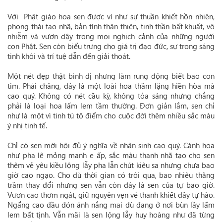
Với Phật giáo hoa sen được ví như sự thuần khiết hồn nhiên,
phong thái tao nhã, bản tính thân thiện, tinh thần bất khuất, vô
nhiễm và vươn dậy trong mọi nghịch cảnh của những người
con Phật. Sen còn biểu trưng cho giá trị đạo đức, sự trong sáng
tinh khôi và trí tuệ dẫn đến giải thoát.
Một nét đẹp thật bình dị nhưng làm rung động biết bao con
tim. Phải chăng, đây là một loài hoa thầm lặng hiền hòa mà
cao quý. Không có nét cầu kỳ, không tỏa sáng nhưng chẳng
phải là loại hoa lấm lem tầm thường. Đơn giản lắm, sen chỉ
như là một vì tinh tú tô điểm cho cuộc đời thêm nhiều sắc màu
ý nhị tinh tế.
Chỉ có sen mới hội đủ ý nghĩa về nhân sinh cao quý. Cánh hoa
như pha lê mỏng manh e ấp, sắc màu thanh nhã tạo cho sen
thêm vẻ yêu kiều lộng lẫy pha lẫn chút kiêu sa nhưng chưa bao
giờ cao ngạo. Cho dù thời gian có trôi qua, bao nhiêu thăng
trầm thay đổi nhưng sen vẫn còn đây là sen của tự bao giờ.
Vươn cao thơm ngát, giữ nguyên vẹn vẻ thanh khiết đầy tự hào.
Ngẩng cao đầu đón ánh nắng mai dù đang ở nơi bùn lầy lấm
lem bất tịnh. Vẫn mãi là sen lộng lẫy huy hoàng như đã từng