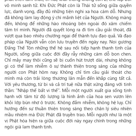
vô minh sanh tử. Khi Đức Phật còn là Thái tử sống giữa quyền
lực, danh vọng, đầy đủ những tiện nghi xa hoa cám dỗ. Nhưng
đã không làm lay động ý chí mãnh liệt của Người. Không màng
đến, không để những hào nhoáng bên ngoài đó xâm chiếm
tâm trí mình. Người đã quyết lòng ra đi tìm cầu giải thoát, đã
vượt qua bao nhiêu chướng ngại để thành tựu đạo quả. Và đạo
pháp của Người vẫn còn lưu truyền đến ngày nay. Noi gương
Đấng Thế Tôn những thế hệ sau nối tiếp hạnh thanh tịnh của
Người, sống giữa cuộc đời đầy rẫy những cám dỗ bon chen.
Chỉ mảy may thôi cũng sẽ bị cuốn hút trượt dài, nhưng không
gì có thể làm nhiễm ô sự thánh thiện trong sáng của những
người con Phật hôm nay. Không chỉ tìm cầu giải thoát cho
mình mà còn trải lòng thương lân mẫn đến khắp cùng tất cả.
Với yêu thương, từ bi và cả trí tuệ nữa thật xứng đáng với tinh
thần: ''Nhập thế bất vi thế''. Mỗi một người xuất gia sống tịnh
hạnh với tâm từ độ lượng là hình ảnh của hoa sen vươn lên
khỏi lớp bùn nhơ ô trược. Không đắm nhiễm, không hệ lụy. Chỉ
hướng đến sự thuần thiện trong sáng theo chân lý siêu nhiên
mầu nhiệm mà Đức Phật đã truyền trao. Mỗi người như là một
vị Phật hóa hiện ra giữa cuộc đời này ngay chính trong những
ngôi già lam thanh tịnh.