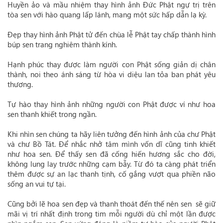
Huyền ảo và mầu nhiệm thay hình ảnh Đức Phật ngự trị trên
tòa sen với hào quang lấp lánh, mang một sức hấp dẫn lạ kỳ.
Đẹp thay hình ảnh Phật tử đến chùa lễ Phật tay chấp thành hình
búp sen trang nghiêm thành kính.
Hạnh phúc thay được làm người con Phật sống giản dị chân
thành, noi theo ánh sáng từ hòa vi diệu lan tỏa ban phát yêu
thương.
Tự hào thay hình ảnh những người con Phật được ví như hoa
sen thanh khiết trong ngần.
Khi nhìn sen chúng ta hãy liên tưởng đến hình ảnh của chư Phật
và chư Bồ Tát. Để nhắc nhở tâm mình vốn dĩ cũng tinh khiết
như hoa sen. Để thấy sen đã cống hiến hương sắc cho đời,
không lung lay trước những cạm bẫy. Từ đó ta càng phát triển
thêm được sự an lạc thanh tịnh, cố gắng vượt qua phiền não
sống an vui tự tại.
Cũng bởi lẽ hoa sen đẹp và thanh thoát đến thế nên sen sẽ giữ
mãi vị trí nhất định trong tim mỗi người dù chỉ một lần được