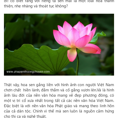
ơi! có biết rằng với riêng ta sen mãi là một loài hoa thánh
thiện, nhẹ nhàng và thoát tục không?
Thật vậy, hoa sen gắng liền với hình ảnh con người Việt Nam
chơn chất hiền lành, đằm thắm và cố gắng vươn lên.Và là hình
ảnh lâu đời của nền văn hóa mang vẻ đẹp phương đông, có
một vị trí cổ xưa nhất trong tất cả các nền văn hóa Việt Nam.
Đặc biệt là với nền văn hóa Phật giáo và mang theo linh hồn
của cả dân tộc. Chính vì thế mà sen luôn là nguồn cảm hứng
cho thi ca và nghệ thuật.