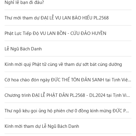
Nghỉ lễ bạn đi đâu?
Thư mời tham dự ĐẠI LỄ VU LAN BÁO HIẾU PL.2568
Phật Lực Tiếp Độ VU LAN BỒN - CỨU ĐẢO HUYỀN
Lễ Ngũ Bách Danh
Kính mời quý Phật tử cùng về tham dự sớt bát cúng dường
Cờ hoa chào đón ngày ĐỨC THẾ TÔN ĐẢN SANH tại Tịnh Viện Pháp Hạnh
Chương trình ĐẠI LỄ PHẬT ĐẢN PL.2568 - DL.2024 tại Tịnh Viện Pháp Hạnh
Thư ngỏ kêu gọi ủng hộ phiên chợ 0 đồng kính mừng ĐỨC PHẬT ĐẢN SANH
Kính mời tham dự Lễ Ngũ Bách Danh