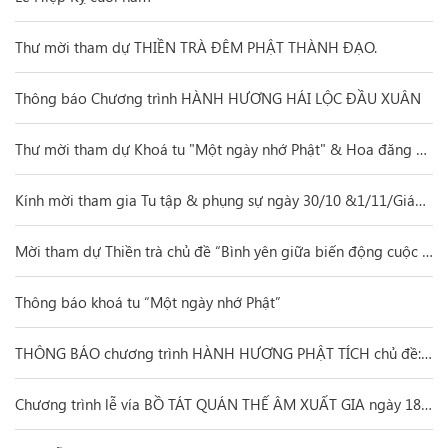
Thư mời tham dự THIỀN TRÀ ĐÊM PHẬT THÀNH ĐẠO.
Thông báo Chương trình HÀNH HƯƠNG HÁI LỘC ĐẦU XUÂN
Thư mời tham dự Khoá tu "Một ngày nhớ Phật" & Hoa đăng Vía Phật Di Đà
Kính mời tham gia Tu tập & phụng sự ngày 30/10 &1/11/Giáp Thìn
Mời tham dự Thiền trà chủ đề “Bình yên giữa biến động cuộc đời”
Thông báo khoá tu “Một ngày nhớ Phật”
THÔNG BÁO chương trình HÀNH HƯƠNG PHẬT TÍCH chủ đề: "𝑻𝒉𝒆𝒐 𝑫𝒂̂́𝒖 𝑪𝒉𝒂̂𝒏 𝑷𝒉𝒂̣̂𝒕" tại ẤN ĐỘ - NEPAL
Chương trình lễ vía BỒ TÁT QUÁN THẾ ÂM XUẤT GIA ngày 18 & 19/9/Giáp Thìn