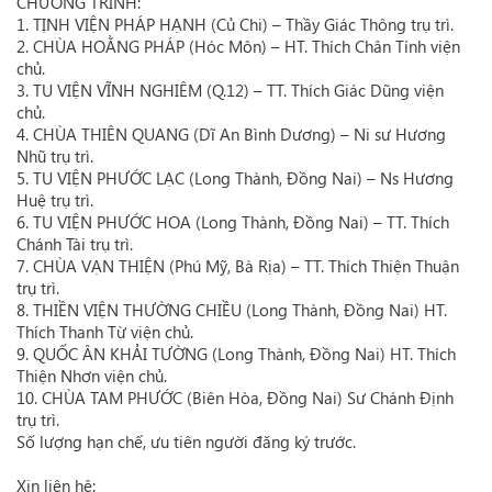
CHƯƠNG TRÌNH:
1. TỊNH VIỆN PHÁP HẠNH (Củ Chi) – Thầy Giác Thông trụ trì.
2. CHÙA HOẰNG PHÁP (Hóc Môn) – HT. Thích Chân Tính viện
chủ.
3. TU VIỆN VĨNH NGHIÊM (Q.12) – TT. Thích Giác Dũng viện
chủ.
4. CHÙA THIÊN QUANG (Dĩ An Bình Dương) – Ni sư Hương
Nhũ trụ trì.
5. TU VIỆN PHƯỚC LẠC (Long Thành, Đồng Nai) – Ns Hương
Huệ trụ trì.
6. TU VIỆN PHƯỚC HOA (Long Thành, Đồng Nai) – TT. Thích
Chánh Tài trụ trì.
7. CHÙA VẠN THIỆN (Phú Mỹ, Bà Rịa) – TT. Thích Thiện Thuận
trụ trì.
8. THIỀN VIỆN THƯỜNG CHIỀU (Long Thành, Đồng Nai) HT.
Thích Thanh Từ viện chủ.
9. QUỐC ÂN KHẢI TƯỜNG (Long Thành, Đồng Nai) HT. Thích
Thiện Nhơn viện chủ.
10. CHÙA TAM PHƯỚC (Biên Hòa, Đồng Nai) Sư Chánh Định
trụ trì.
Số lượng hạn chế, ưu tiên người đăng ký trước.
Xin liên hệ: