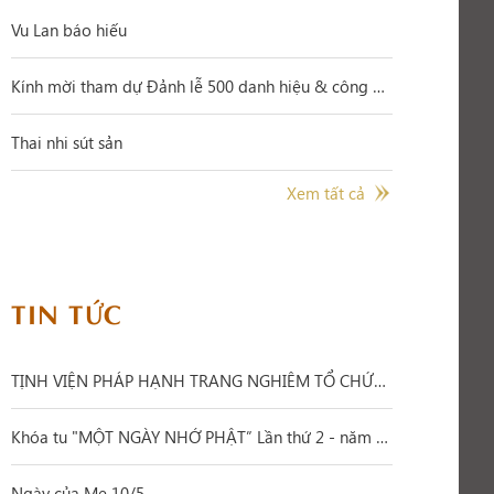
Vu Lan báo hiếu
Kính mời tham dự Đảnh lễ 500 danh hiệu & công hạnh Đức BỒ TÁT QUÁN THẾ ÂM 19/6
Thai nhi sút sản
Xem tất cả
TIN TỨC
TỊNH VIỆN PHÁP HẠNH TRANG NGHIÊM TỔ CHỨC ĐẠI LỄ PHẬT ĐẢN PL.2570 – DL.2026
Khóa tu "MỘT NGÀY NHỚ PHẬT” Lần thứ 2 - năm 2026
Ngày của Mẹ 10/5