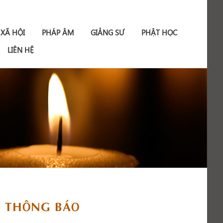
 XÃ HỘI
PHÁP ÂM
GIẢNG SƯ
PHẬT HỌC
LIÊN HỆ
THÔNG BÁO