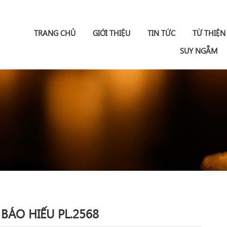
TRANG CHỦ
GIỚI THIỆU
TIN TỨC
TỪ THIỆN
SUY NGẪM
 BÁO HIẾU PL.2568