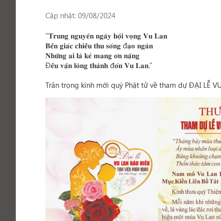
Cập nhật: 09/08/2024
“𝐓𝐫𝐮𝐧𝐠 𝐧𝐠𝐮𝐲𝐞̂𝐧 𝐧𝐠𝐚̀𝐲 𝐡𝐨̣̂𝐢 𝐯𝐨̣𝐧𝐠 𝐕𝐮 𝐋𝐚𝐧
𝐁𝐞̂́𝐧 𝐠𝐢𝐚́𝐜 𝐜𝐡𝐢𝐞̂̀𝐮 𝐭𝐡𝐮 𝐬𝐨́𝐧𝐠 đ𝐚̣𝐨 𝐧𝐠𝐚̀𝐧
𝐍𝐡𝐮̛̃𝐧𝐠 𝐚𝐢 𝐥𝐚̀ 𝐤𝐞̉ 𝐦𝐚𝐧𝐠 𝐨̛𝐧 𝐧𝐚̣̆𝐧𝐠
Đ𝐞̂̀𝐮 𝐯𝐚̣̂𝐧 𝐥𝐨̀𝐧𝐠 𝐭𝐡𝐚̀𝐧𝐡 đ𝐨́𝐧 𝐕𝐮 𝐋𝐚𝐧.”
Trân trọng kính mời quý Phật tử về tham dự ĐẠI LỄ V