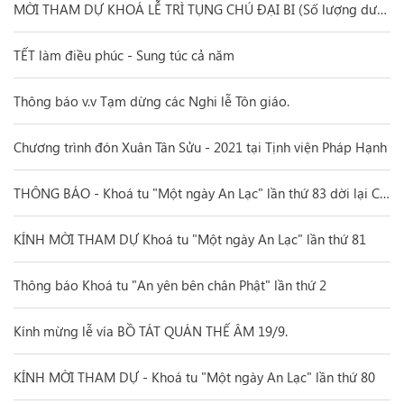
MỜI THAM DỰ KHOÁ LỄ TRÌ TỤNG CHÚ ĐẠI BI (Số lượng dưới 50 người theo quy định)
TẾT làm điều phúc - Sung túc cả năm
Thông báo v.v Tạm dừng các Nghi lễ Tôn giáo.
Chương trình đón Xuân Tân Sửu - 2021 tại Tịnh viện Pháp Hạnh
THÔNG BÁO - Khoá tu "Một ngày An Lạc" lần thứ 83 dời lại Chủ nhật, ngày 31/1/2021 (nhằm ngày 19/ Chạp/ Canh Tý.
KÍNH MỜI THAM DỰ Khoá tu "Một ngày An Lạc" lần thứ 81
Thông báo Khoá tu "An yên bên chân Phật" lần thứ 2
Kính mừng lễ vía BỒ TÁT QUÁN THẾ ÂM 19/9.
KÍNH MỜI THAM DỰ - Khoá tu "Một ngày An Lạc" lần thứ 80