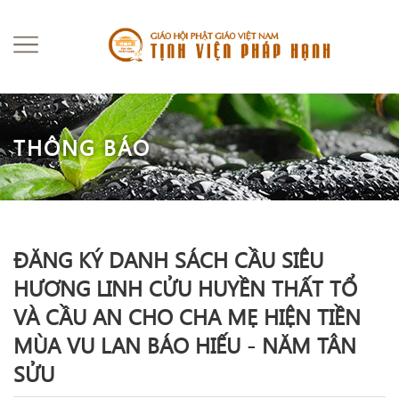
THÔNG BÁO
ĐĂNG KÝ DANH SÁCH CẦU SIÊU
HƯƠNG LINH CỬU HUYỀN THẤT TỔ
VÀ CẦU AN CHO CHA MẸ HIỆN TIỀN
MÙA VU LAN BÁO HIẾU - NĂM TÂN
SỬU