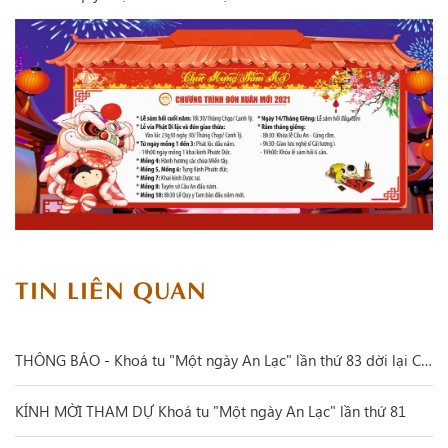
TIN LIÊN QUAN
THÔNG BÁO - Khoá tu "Một ngày An Lạc" lần thứ 83 dời lại Chủ nhật, ngày 31/1/2021 (nhằm ngày 19/ Chạp/ Canh Tý.
KÍNH MỜI THAM DỰ Khoá tu "Một ngày An Lạc" lần thứ 81