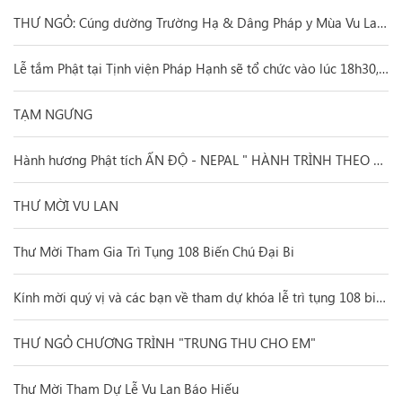
THƯ NGỎ: Cúng dường Trường Hạ & Dâng Pháp y Mùa Vu Lan Báo Hiếu.
Lễ tắm Phật tại Tịnh viện Pháp Hạnh sẽ tổ chức vào lúc 18h30, thứ 5 ngày 15/4/Canh Tý
TẠM NGƯNG
Hành hương Phật tích ẤN ĐỘ - NEPAL " HÀNH TRÌNH THEO DẤU CHÂN PHẬT"
THƯ MỜI VU LAN
Thư Mời Tham Gia Trì Tụng 108 Biến Chú Đại Bi
Kính mời quý vị và các bạn về tham dự khóa lễ trì tụng 108 biến chú Đại Bi.
THƯ NGỎ CHƯƠNG TRÌNH "TRUNG THU CHO EM"
Thư Mời Tham Dự Lễ Vu Lan Báo Hiếu