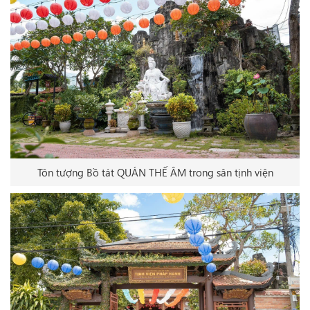
Tôn tượng Bồ tát QUÁN THẾ ÂM trong sân tịnh viện