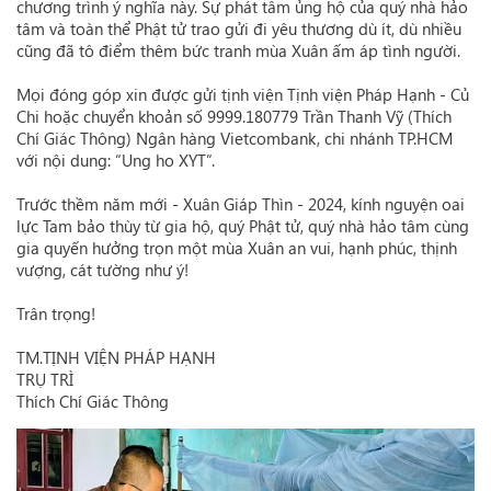
chương trình ý nghĩa này. Sự phát tâm ủng hộ của quý nhà hảo
tâm và toàn thể Phật tử trao gửi đi yêu thương dù ít, dù nhiều
cũng đã tô điểm thêm bức tranh mùa Xuân ấm áp tình người.
Mọi đóng góp xin được gửi tịnh viện Tịnh viện Pháp Hạnh - Củ
Chi hoặc chuyển khoản số 9999.180779 Trần Thanh Vỹ (Thích
Chí Giác Thông) Ngân hàng Vietcombank, chi nhánh TP.HCM
với nội dung: “Ung ho XYT”.
Trước thềm năm mới - Xuân Giáp Thìn - 2024, kính nguyện oai
lực Tam bảo thùy từ gia hộ, quý Phật tử, quý nhà hảo tâm cùng
gia quyến hưởng trọn một mùa Xuân an vui, hạnh phúc, thịnh
vượng, cát tường như ý!
Trân trọng!
TM.TỊNH VIỆN PHÁP HẠNH
TRỤ TRÌ
Thích Chí Giác Thông