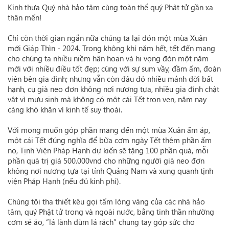
Kính thưa Quý nhà hảo tâm cùng toàn thể quý Phật tử gần xa
thân mến!
Chỉ còn thời gian ngắn nữa chúng ta lại đón một mùa Xuân
mới Giáp Thìn - 2024. Trong không khí năm hết, tết đến mang
cho chúng ta nhiều niềm hân hoan và hi vọng đón một năm
mới với nhiều điều tốt đẹp; cùng với sự sum vầy, đầm ấm, đoàn
viên bên gia đình; nhưng vẫn còn đâu đó nhiều mảnh đời bất
hạnh, cụ già neo đơn không nơi nương tựa, nhiều gia đình chật
vật vì mưu sinh mà không có một cái Tết trọn vẹn, năm nay
càng khó khăn vì kinh tế suy thoái.
Với mong muốn góp phần mang đến một mùa Xuân ấm áp,
một cái Tết đúng nghĩa để bữa cơm ngày Tết thêm phần ấm
no, Tịnh Viện Pháp Hạnh dự kiến sẽ tặng 100 phần quà, mỗi
phần quà trị giá 500.000vnd cho những người già neo đơn
không nơi nương tựa tại tỉnh Quảng Nam và xung quanh tịnh
viện Pháp Hạnh (nếu đủ kinh phí).
Chúng tôi tha thiết kêu gọi tấm lòng vàng của các nhà hảo
tâm, quý Phật tử trong và ngoài nước, bằng tinh thần nhường
cơm sẻ áo, “lá lành đùm lá rách” chung tay góp sức cho