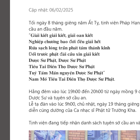
Cập nhật: 06/02/2025
Tối ngày 8 tháng giêng năm Ất Tỵ, tịnh viện Pháp Hạn
cầu an đầu năm.
“𝐆𝐢𝐚̉𝐢 𝐤𝐢𝐞̂́𝐭 𝐠𝐢𝐚̉𝐢 𝐤𝐢𝐞̂́𝐭, 𝐠𝐢𝐚̉𝐢 𝐨𝐚𝐧 𝐤𝐢𝐞̂́𝐭
𝐍𝐠𝐡𝐢𝐞̣̂𝐩 𝐜𝐡𝐮̛𝐨̛́𝐧𝐠 𝐛𝐚𝐨 đ𝐨̛̀𝐢 đ𝐞̂̀𝐮 𝐠𝐢𝐚̉𝐢 𝐡𝐞̂́𝐭
𝐑𝐮̛̉𝐚 𝐬𝐚̣𝐜𝐡 𝐥𝐨̀𝐧𝐠 𝐭𝐫𝐚̂̀𝐧 𝐩𝐡𝐚́𝐭 𝐭𝐚̂𝐦 𝐭𝐡𝐚̀𝐧𝐡 𝐤𝐢́𝐧𝐡
Đ𝐨̂́𝐢 𝐭𝐫𝐮̛𝐨̛́𝐜 𝐩𝐡𝐚̣̂𝐭 đ𝐚̀𝐢 𝐜𝐚̂̀𝐮 𝐱𝐢𝐧 𝐠𝐢𝐚̉𝐢 𝐤𝐢𝐞̂́𝐭
𝐃𝐮̛𝐨̛̣𝐜 𝐒𝐮̛ 𝐏𝐡𝐚̣̂𝐭, 𝐃𝐮̛𝐨̛̣𝐜 𝐒𝐮̛ 𝐏𝐡𝐚̣̂𝐭
𝐓𝐢𝐞̂𝐮 𝐓𝐚𝐢 𝐃𝐢𝐞̂𝐧 𝐓𝐡𝐨̣ 𝐃𝐮̛𝐨̛̣𝐜 𝐒𝐮̛ 𝐏𝐡𝐚̣̂𝐭
𝐓𝐮𝐲̀ 𝐓𝐚̂𝐦 𝐌𝐚̃𝐧 𝐧𝐠𝐮𝐲𝐞̣̂𝐧 𝐃𝐮̛𝐨̛̣𝐜 𝐒𝐮̛ 𝐏𝐡𝐚̣̂𝐭”
𝐍𝐚𝐦 𝐌𝐨̂ 𝐓𝐢𝐞̂𝐮 𝐓𝐚𝐢 𝐃𝐢𝐞̂𝐧 𝐓𝐡𝐨̣ 𝐃𝐮̛𝐨̛̣𝐜 𝐒𝐮̛ 𝐏𝐡𝐚̣̂𝐭.
Hằng đêm vào lúc 19h00 đến 20h00 từ ngày mồng 9 đến
Dược Sư và tuyên sớ cầu an.
Lễ tạ đàn vào lúc 9h00, chủ nhật, ngày 19 tháng giên
diễn cúng dường của Ca nhạc sĩ Phật tử Trường Kha.
Tịnh viện đang tiếp nhận danh sách tuyên sớ cầu an và