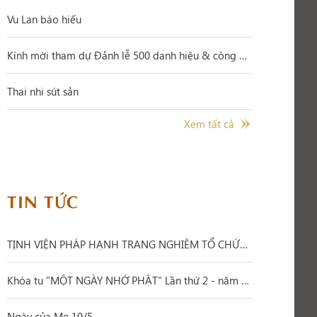
Vu Lan báo hiếu
Kính mời tham dự Đảnh lễ 500 danh hiệu & công hạnh Đức BỒ TÁT QUÁN THẾ ÂM 19/6
Thai nhi sút sản
Xem tất cả
TIN TỨC
TỊNH VIỆN PHÁP HẠNH TRANG NGHIÊM TỔ CHỨC ĐẠI LỄ PHẬT ĐẢN PL.2570 – DL.2026
Khóa tu "MỘT NGÀY NHỚ PHẬT” Lần thứ 2 - năm 2026
Ngày của Mẹ 10/5